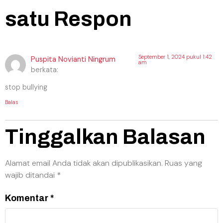
satu Respon
September 1, 2024 pukul 1:42
Puspita Novianti Ningrum
am
berkata:
stop bullying
Balas
Tinggalkan Balasan
Alamat email Anda tidak akan dipublikasikan.
Ruas yang
wajib ditandai
*
Komentar
*