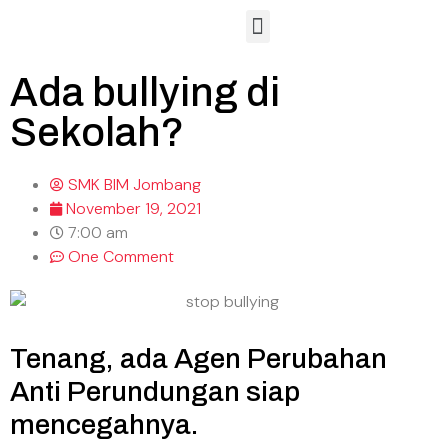
Hubungan Masyarakat
Sarana dan Prasarana
Lembaga Sertifikasi Profesi
Ada bullying di
Sekolah?
SMK BIM Jombang
November 19, 2021
7:00 am
One Comment
Tenang, ada Agen Perubahan
Anti Perundungan siap
mencegahnya.