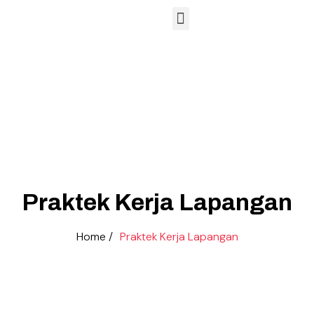
Hubungan Masyarakat
Sarana dan Prasarana
Lembaga Sertifikasi Profesi
Praktek Kerja Lapangan
Home /
Praktek Kerja Lapangan