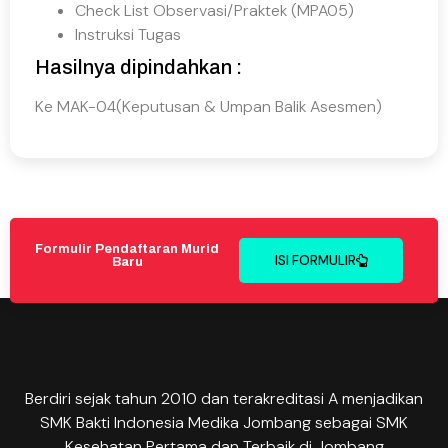
Check List Observasi/Praktek (MPA05)
Instruksi Tugas
Hasilnya dipindahkan :
Ke MAK-04(Keputusan & Umpan Balik Asesmen)
Formulir Pendaftaran Murid
ISI FORMULIR
Baru
Berdiri sejak tahun 2010 dan terakreditasi A menjadikan
SMK Bakti Indonesia Medika Jombang sebagai SMK
Kesehatan Pertama dan Terbaik di Jombang