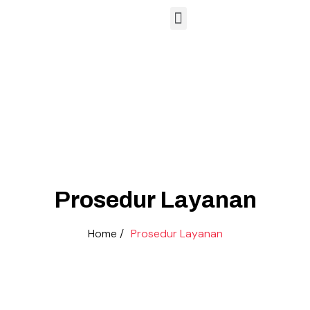
Hubungan Masyarakat
Sarana dan Prasarana
Lembaga Sertifikasi Profesi
Prosedur Layanan
Home /
Prosedur Layanan