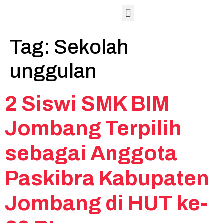
Hubungan Masyarakat
Sarana dan Prasarana
Lembaga Sertifikasi Profesi
Tag:
Sekolah
unggulan
2 Siswi SMK BIM
Jombang Terpilih
sebagai Anggota
Paskibra Kabupaten
Jombang di HUT ke-