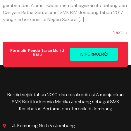
gembira dari Alumni. Kabar membahagiakan itu datang dari
Cahyani Ratna Sari, alumni SMK BIM Jombang tahun 2017
yang kini berkarier di Negeri Sakura. […]
Next
→
Formulir Pendaftaran Murid
ISI FORMULIR
Baru
Berdiri sejak tahun 2010 dan terakreditasi A menjadikan
SMK Bakti Indonesia Medika Jombang sebagai SMK
Kesehatan Pertama dan Terbaik di Jombang
Jl. Kemuning No 57a Jombang