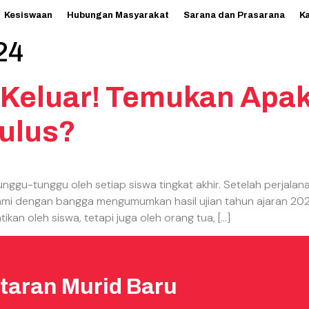
Kesiswaan
Hubungan Masyarakat
Sarana dan Prasarana
K
24
ah Keluar! Temukan Ap
ulus?
gu-tunggu oleh setiap siswa tingkat akhir. Setelah perjala
ami dengan bangga mengumumkan hasil ujian tahun ajaran 2024 
kan oleh siswa, tetapi juga oleh orang tua, […]
taran Murid Baru