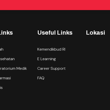
Links
Useful Links
Lokasi
lah
Kemendikbud RI
esehatan
E Learning
oratorium Medik
Career Support
armasi
FAQ
is