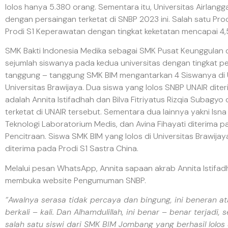
lolos hanya 5.380 orang. Sementara itu, Universitas Airlangg
dengan persaingan terketat di SNBP 2023 ini. Salah satu Prod
Prodi S1 Keperawatan dengan tingkat keketatan mencapai 4,
SMK Bakti Indonesia Medika sebagai SMK Pusat Keunggulan
sejumlah siswanya pada kedua universitas dengan tingkat per
tanggung – tanggung SMK BIM mengantarkan 4 Siswanya di Un
Universitas Brawijaya. Dua siswa yang lolos SNBP UNAIR dit
adalah Annita Istifadhah dan Bilva Fitriyatus Rizqia Subagy
terketat di UNAIR tersebut. Sementara dua lainnya yakni Isna
Teknologi Laboratorium Medis, dan Avina Fihayati diterima p
Pencitraan. Siswa SMK BIM yang lolos di Universitas Brawija
diterima pada Prodi S1 Sastra China.
Melalui pesan WhatsApp, Annita sapaan akrab Annita Istifad
membuka website Pengumuman SNBP.
“Awalnya serasa tidak percaya dan bingung, ini beneran at
berkali – kali. Dan Alhamdulillah, ini benar – benar terjadi,
salah satu siswi dari SMK BIM Jombang yang berhasil lolos 