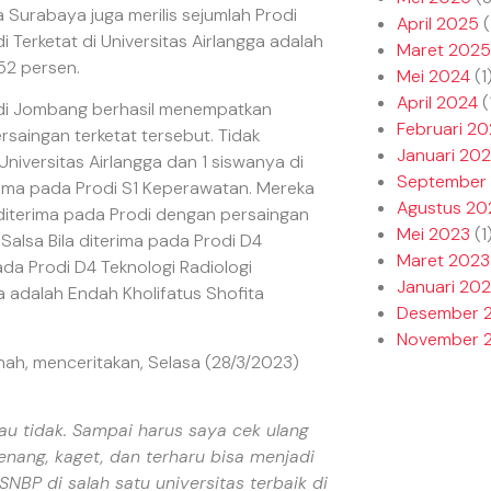
a Surabaya juga merilis sejumlah Prodi
April 2025
(
i Terketat di Universitas Airlangga adalah
Maret 2025
52 persen.
Mei 2024
(1
April 2024
(
 di Jombang berhasil menempatkan
Februari 2
saingan terketat tersebut. Tidak
Januari 20
iversitas Airlangga dan 1 siswanya di
September
erima pada Prodi S1 Keperawatan. Mereka
Agustus 20
o diterima pada Prodi dengan persaingan
Mei 2023
(1
 Salsa Bila diterima pada Prodi D4
Maret 2023
ada Prodi D4 Teknologi Radiologi
Januari 20
ya adalah Endah Kholifatus Shofita
Desember 
November 
hah, menceritakan, Selasa (28/3/2023)
au tidak. Sampai harus saya cek ulang
 senang, kaget, dan terharu bisa menjadi
SNBP di salah satu universitas terbaik di