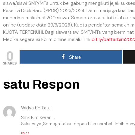
siswa/siswi SMP/MTs untuk bergabung mengikuti jejak sukse
Peserta Didik Baru (PPDB) 2023/2024. Demi menjaga kualitas
menerima maksimal 200 siswa. Sementara saat ini telah terca
online (update data 29/3/2023), Kuota pendaftar semakin m
KUOTA TERPENUHI
. Bagi siswa/siswi SMP/MTs yang berminat
Medika segera isi Form online melalui link
bit.ly/daftarbim202
0
Share
SHARES
satu Respon
Widya
berkata:
Smk Bim Keren….
Sukses ya ,Semoga tahun depan bisa nambah lebih banyak 
Balas