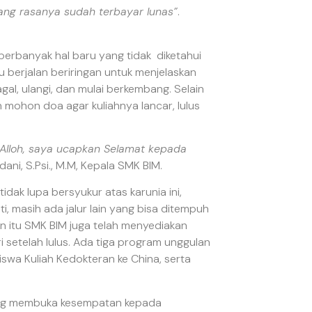
yang rasanya sudah terbayar lunas”
.
u perbanyak hal baru yang tidak diketahui
 berjalan beriringan untuk menjelaskan
agal, ulangi, dan mulai berkembang. Selain
 mohon doa agar kuliahnya lancar, lulus
ri Alloh, saya ucapkan Selamat kepada
ni, S.Psi., M.M, Kepala SMK BIM.
dak lupa bersyukur atas karunia ini,
i, masih ada jalur lain yang bisa ditempuh
in itu SMK BIM juga telah menyediakan
setelah lulus. Ada tiga program unggulan
swa Kuliah Kedokteran ke China, serta
dang membuka kesempatan kepada