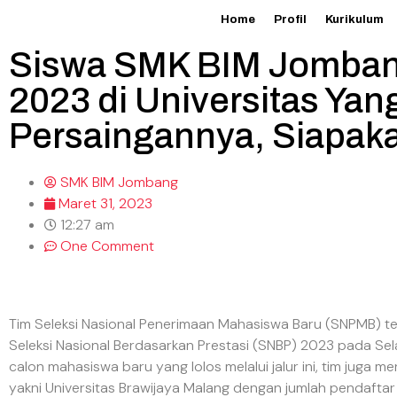
Home
Profil
Kurikulum
Siswa SMK BIM Jomban
2023 di Universitas Yan
Persaingannya, Siapak
SMK BIM Jombang
Maret 31, 2023
12:27 am
One Comment
Tim Seleksi Nasional Penerimaan Mahasiswa Baru (SNPMB) tel
Seleksi Nasional Berdasarkan Prestasi (SNBP) 2023 pada Se
calon mahasiswa baru yang lolos melalui jalur ini, tim jug
yakni Universitas Brawijaya Malang dengan jumlah pendafta