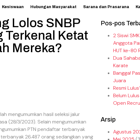
Kesiswaan
Hubungan Masyarakat
Sarana dan Prasarana
K
g Lolos SNBP
Pos-pos Terb
g Terkenal Ketat
2 Siswi SMK
Anggota Pa
ah Mereka?
HUT ke-80 R
Dua Sahabat
Karate
Bangga! Pa
Juara
Resmi Lulus
Belum Lulus
Open Recru
ah mengumumkan hasil seleksi jalur
Arsip
lasa (28/3/2023). Selain mengumumkan
a mengumumkan PTN pendaftar terbanyak
Agustus 20
r terbanyak 26.487 orang sedangkan yang
Mei 2025
(3