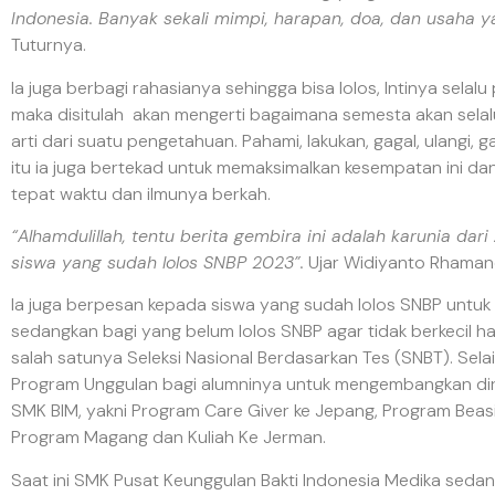
Indonesia. Banyak sekali mimpi, harapan, doa, dan usaha 
Tuturnya.
Ia juga berbagi rahasianya sehingga bisa lolos, Intinya selal
maka disitulah akan mengerti bagaimana semesta akan selalu
arti dari suatu pengetahuan. Pahami, lakukan, gagal, ulangi, g
itu ia juga bertekad untuk memaksimalkan kesempatan ini dan
tepat waktu dan ilmunya berkah.
“Alhamdulillah, tentu berita gembira ini adalah karunia da
siswa yang sudah lolos SNBP 2023”.
Ujar Widiyanto Rhamanda
Ia juga berpesan kepada siswa yang sudah lolos SNBP untuk ti
sedangkan bagi yang belum lolos SNBP agar tidak berkecil hat
salah satunya Seleksi Nasional Berdasarkan Tes (SNBT). Sela
Program Unggulan bagi alumninya untuk mengembangkan diri 
SMK BIM, yakni Program Care Giver ke Jepang, Program Beasi
Program Magang dan Kuliah Ke Jerman.
Saat ini SMK Pusat Keunggulan Bakti Indonesia Medika se