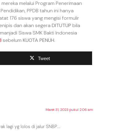
s mereka melalui Program Penerimaan
 Pendidikan, PPDB tahun ini hanya
tat 176 siswa yang mengisi formulir
enipis dan akan segera
DITUTUP
bila
 manjadi Siswa SMK Bakti Indonesia
3
sebelum
KUOTA PENUH
.
Tweet
Maret 31, 2023 pukul 2:06 am
lagi yg lolos di jalur SNBP….