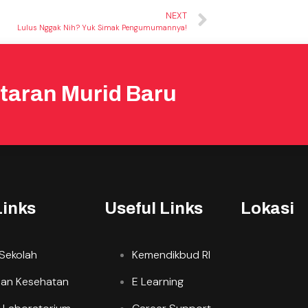
NEXT
Lulus Nggak Nih? Yuk Simak Pengumumannya!
taran Murid Baru
Links
Useful Links
Lokasi
 Sekolah
Kemendikbud RI
an Kesehatan
E Learning