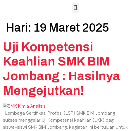
Hubungan Masyarakat
Sarana dan Prasarana
Lembaga Sertifikasi Profesi
Hari:
19 Maret 2025
Uji Kompetensi
Keahlian SMK BIM
Jombang : Hasilnya
Mengejutkan!
Lembaga Sertifikasi Profesi (LSP) SMK BIM Jombang
sukses menggelar Uji Kompetensi Keahlian (UKK) bagi
siswa-siswi SMK BIM Jombang. Kegiatan ini bertujuan untuk