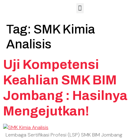
Hubungan Masyarakat
Sarana dan Prasarana
Lembaga Sertifikasi Profesi
Tag:
SMK Kimia
Analisis
Uji Kompetensi
Keahlian SMK BIM
Jombang : Hasilnya
Mengejutkan!
Lembaga Sertifikasi Profesi (LSP) SMK BIM Jombang