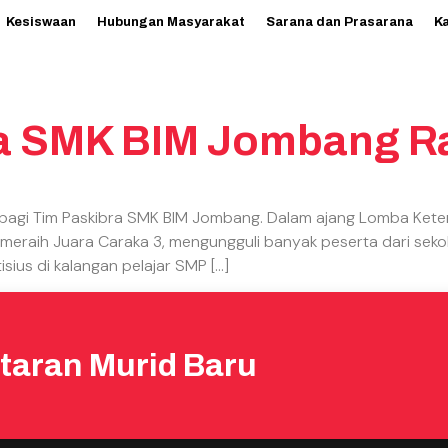
Kesiswaan
Hubungan Masyarakat
Sarana dan Prasarana
K
a SMK BIM Jombang Ra
bagi Tim Paskibra SMK BIM Jombang. Dalam ajang Lomba Ketera
l meraih Juara Caraka 3, mengungguli banyak peserta dari sekol
ius di kalangan pelajar SMP […]
taran Murid Baru