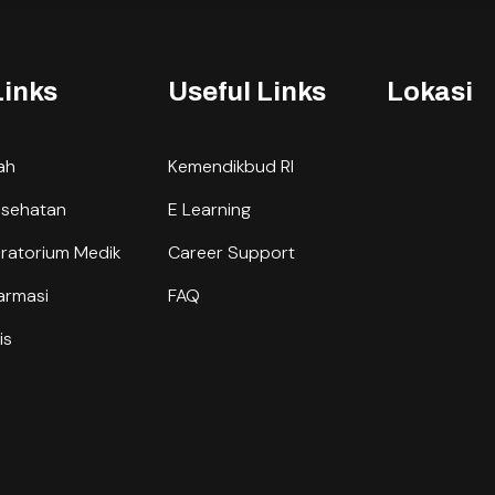
Links
Useful Links
Lokasi
lah
Kemendikbud RI
esehatan
E Learning
oratorium Medik
Career Support
armasi
FAQ
is