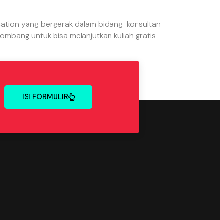
tion yang bergerak dalam bidang konsultan
mbang untuk bisa melanjutkan kuliah gratis
ISI FORMULIR