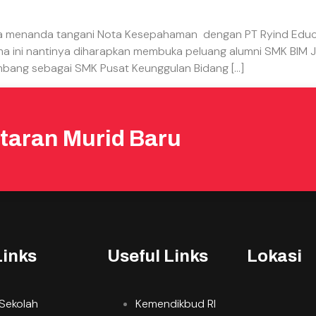
a menanda tangani Nota Kesepahaman dengan PT Ryind Educa
 ini nantinya diharapkan membuka peluang alumni SMK BIM Jo
mbang sebagai SMK Pusat Keunggulan Bidang […]
taran Murid Baru
Links
Useful Links
Lokasi
 Sekolah
Kemendikbud RI