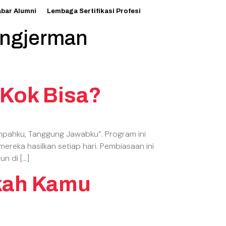
abar Alumni
Lembaga Sertifikasi Profesi
angjerman
 Kok Bisa?
pahku, Tanggung Jawabku”. Program ini
reka hasilkan setiap hari. Pembiasaan ini
n di […]
akah Kamu