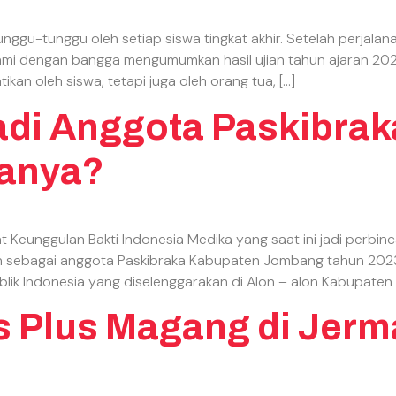
gu-tunggu oleh setiap siswa tingkat akhir. Setelah perjala
ami dengan bangga mengumumkan hasil ujian tahun ajaran 2024 
kan oleh siswa, tetapi juga oleh orang tua, […]
adi Anggota Paskibra
tanya?
at Keunggulan Bakti Indonesia Medika yang saat ini jadi perbi
 sebagai anggota Paskibraka Kabupaten Jombang tahun 2023.
ik Indonesia yang diselenggarakan di Alon – alon Kabupaten 
s Plus Magang di Jerm