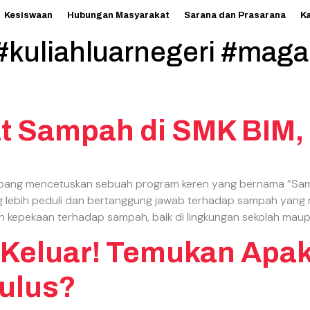
Kesiswaan
Hubungan Masyarakat
Sarana dan Prasarana
K
 #kuliahluarnegeri #mag
t Sampah di SMK BIM,
ombang mencetuskan sebuah program keren yang bernama “Sam
 lebih peduli dan bertanggung jawab terhadap sampah yang me
n kepekaan terhadap sampah, baik di lingkungan sekolah maupu
ah Keluar! Temukan Ap
ulus?