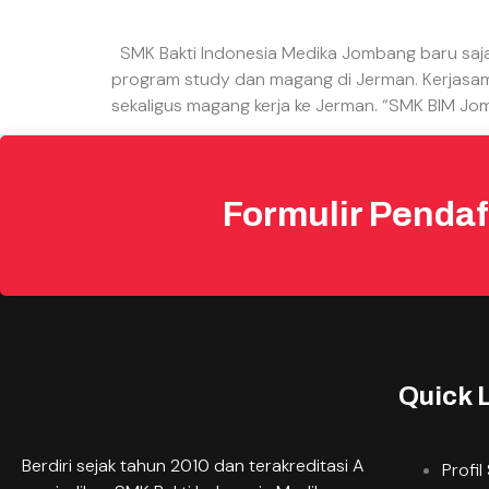
SMK Bakti Indonesia Medika Jombang baru saj
program study dan magang di Jerman. Kerjasama
sekaligus magang kerja ke Jerman. “SMK BIM Jo
Formulir Pendaf
Quick 
Berdiri sejak tahun 2010 dan terakreditasi A
Profil