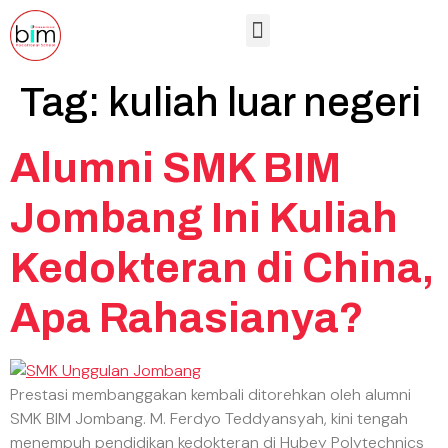
Hubungan Masyarakat
Sarana dan Prasarana
Lembaga Sertifikasi Profesi
Tag:
kuliah luar negeri
Alumni SMK BIM
Jombang Ini Kuliah
Kedokteran di China,
Apa Rahasianya?
Prestasi membanggakan kembali ditorehkan oleh alumni
SMK BIM Jombang. M. Ferdyo Teddyansyah, kini tengah
menempuh pendidikan kedokteran di Hubey Polytechnics