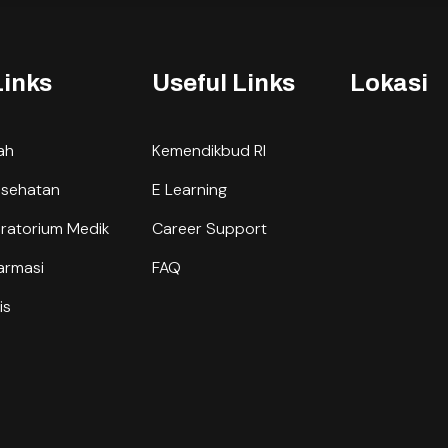
Links
Useful Links
Lokasi
lah
Kemendikbud RI
esehatan
E Learning
oratorium Medik
Career Support
armasi
FAQ
is