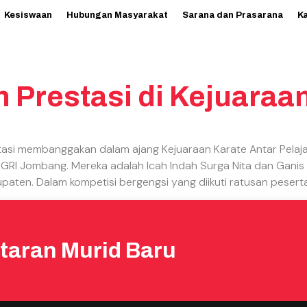
Kesiswaan
Hubungan Masyarakat
Sarana dan Prasarana
K
 Prestasi di Kejuaraa
stasi membanggakan dalam ajang Kejuaraan Karate Antar Pel
 PGRI Jombang. Mereka adalah Icah Indah Surga Nita dan Gani
aten. Dalam kompetisi bergengsi yang diikuti ratusan peserta
taran Murid Baru