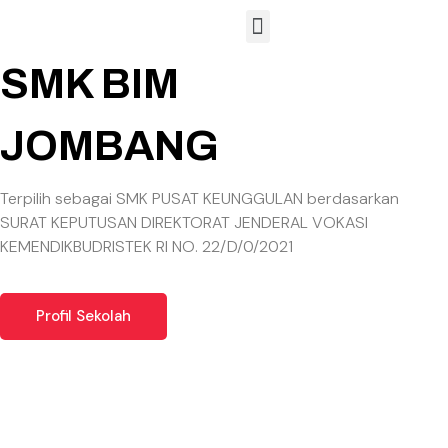
Hubungan Masyarakat
Sarana dan Prasarana
Lembaga Sertifikasi Profesi
SMK BIM
JOMBANG
Terpilih sebagai SMK PUSAT KEUNGGULAN berdasarkan
SURAT KEPUTUSAN DIREKTORAT JENDERAL VOKASI
KEMENDIKBUDRISTEK RI NO. 22/D/0/2021
Profil Sekolah