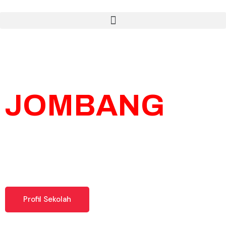
SMK BIM
JOMBANG
Terpilih sebagai SMK PUSAT KEUNGGULAN
berdasarkan SURAT KEPUTUSAN DIREKTORAT
JENDERAL VOKASI KEMENDIKBUDRISTEK RI NO.
22/D/0/2021
Profil Sekolah