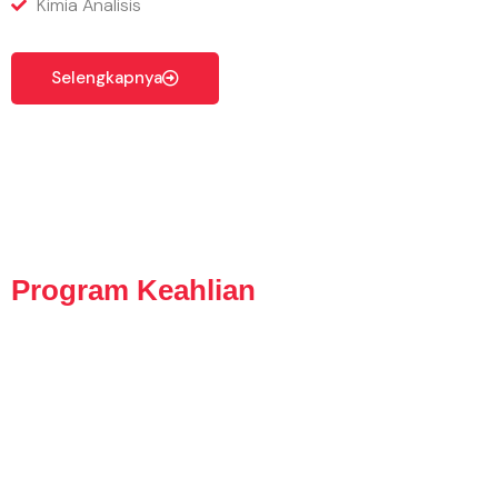
Kimia Analisis
Selengkapnya
Program Keahlian
Berdasarkan Keputusan Mendikbudristek
Nomor 165/M/2021 Tentang Program
Sekolah Menengah Kejuruan Pusat
Keunggulan, menyatakan perubahan
Spektrum Program Keahlian